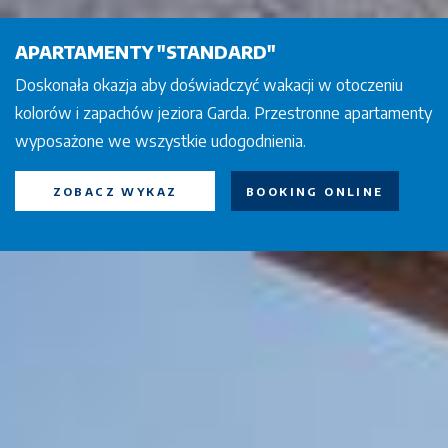
APARTAMENTY "STANDARD"
Doskonała okazja aby doświadczyć wakacji w otoczeniu
kolorów i zapachów jeziora Garda. Przestronne apartamenty
wyposażone we wszystkie udogodnienia.
ZOBACZ WYKAZ
BOOKING ONLINE